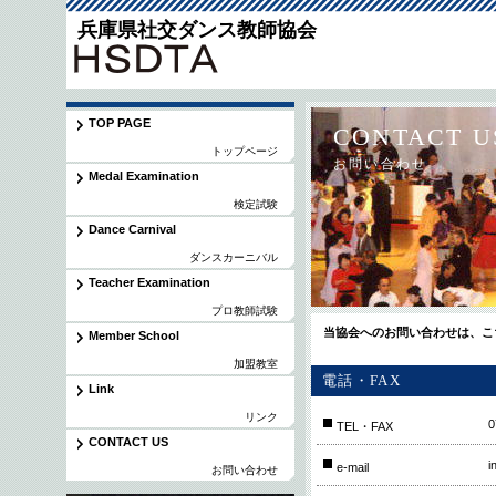
兵庫県社交ダンス教師協会
TOP PAGE
CONTACT U
トップページ
お問い合わせ
Medal Examination
検定試験
Dance Carnival
ダンスカーニバル
Teacher Examination
プロ教師試験
当協会へのお問い合わせは、こ
Member School
加盟教室
電話・FAX
Link
リンク
0
TEL・FAX
CONTACT US
i
e-mail
お問い合わせ